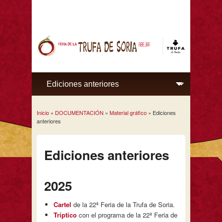
Inicio
»
DOCUMENTACIÓN
»
Material gráfico
» Ediciones
Se encuentra usted aquí
anteriores
Ediciones anteriores
2025
Cartel
de la 22ª Feria de la Trufa de Soria.
Tríptico
con el programa de la 22ª Feria de