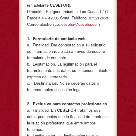
(en adelante
CESEFOR
).
Dirección: Polígono Industrial Las Casas C/ C
Parcela 4 – 42005 Soria. Teléfono: 975212453
Correo electrónico:
cesefor@cesefor.com
1
. Formulario de contacto web.
a.
Finalidad
. Dar contestación a su solicitud
de información realizada a través de nuestro
formulario de contacto.
b.
Legitimación
. La legitimación para el
tratamiento de sus datos es el consentimiento
expreso del interesado.
c.
Destinatarios
. No se cederán datos a
terceros, salvo obligación legal.
2
. Exclusivo para contactos profesionales.
a.
Finalidad
. En
C
ESEFOR
tratamos sus
datos personales con la finalidad de mantener
la relación profesional que entre ambos
tenemos.
b.
Legitimación
. La legitimación para el