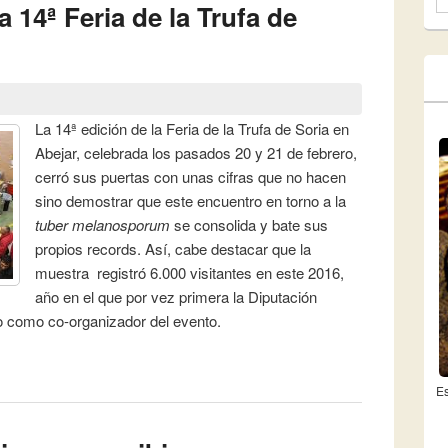
F
a 14ª Feria de la Trufa de
La 14ª edición de la Feria de la Trufa de Soria en
Abejar, celebrada los pasados 20 y 21 de febrero,
cerró sus puertas con unas cifras que no hacen
sino demostrar que este encuentro en torno a la
tuber melanosporum
se consolida y bate sus
propios records. Así, cabe destacar que la
muestra registró 6.000 visitantes en este 2016,
año en el que por vez primera la Diputación
do como co-organizador del evento.
las expectativas y récord de participación en la 14ª Feria
n Abejar
Es