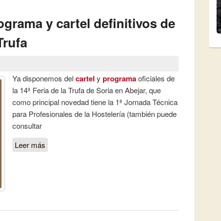
ograma y cartel definitivos de
Trufa
Ya disponemos del
cartel
y
programa
oficiales de
la 14ª Feria de la Trufa de Soria en Abejar, que
como principal novedad tiene la 1ª Jornada Técnica
para Profesionales de la Hostelería (también puede
consultar
Leer más
sobre Disponibles el programa y cartel
definitivos de la 14ª Feria de la Trufa