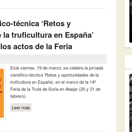
 cita con la trufa negra
fico-técnica ‘Retos y
la truficultura en España’
los actos de la Feria
Este viernes, 19 de marzo, se celebra la jornada
científico-técnica ‘Retos y oportunidades de la
truficultura en España’, en el marco de la 14ª
Feria de la Trufa de Soria en Abejar (20 y 21 de
febrero).
Leer más
sobre La jornada científico-técnica ‘Retos y
oportunidades de la truficultura en España’
abre este viernes los actos de la Feria