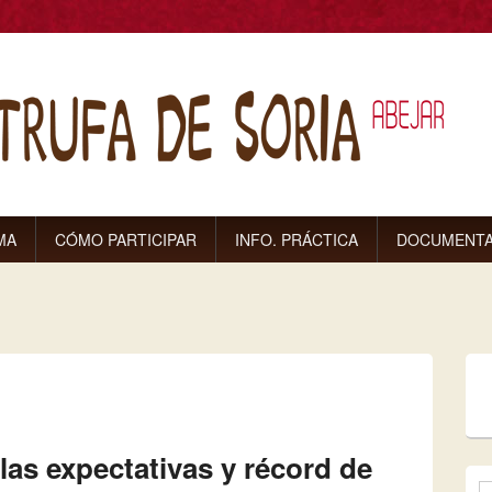
MA
CÓMO PARTICIPAR
INFO. PRÁCTICA
DOCUMENTA
uí
as expectativas y récord de