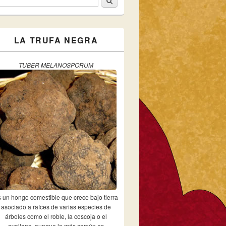
ormulario de búsqueda
LA TRUFA NEGRA
TUBER MELANOSPORUM
 un hongo comestible que crece bajo tierra
asociado a raíces de varias especies de
árboles como el roble, la coscoja o el
avellano, aunque lo más común es