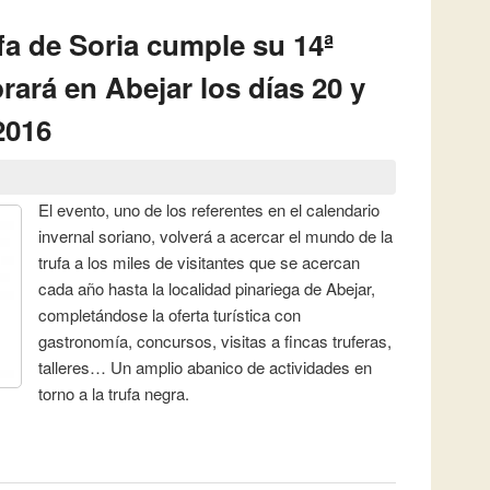
ufa de Soria cumple su 14ª
brará en Abejar los días 20 y
2016
El evento, uno de los referentes en el calendario
invernal soriano, volverá a acercar el mundo de la
trufa a los miles de visitantes que se acercan
cada año hasta la localidad pinariega de Abejar,
completándose la oferta turística con
gastronomía, concursos, visitas a fincas truferas,
talleres… Un amplio abanico de actividades en
torno a la trufa negra.
rufa de Soria cumple su 14ª edición y se celebrará en Abejar
brero de 2016