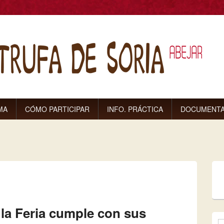
MA
CÓMO PARTICIPAR
INFO. PRÁCTICA
DOCUMENTA
uí
 la Feria cumple con sus