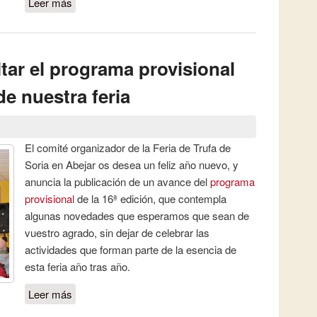
Leer más
sobre Profesionales de la hostelería y
escolares serán los protagonistas de las
actividades previas a la 16ª feria
tar el programa provisional
de nuestra feria
El comité organizador de la Feria de Trufa de
Soria en Abejar os desea un feliz año nuevo, y
anuncia la publicación de un avance del
programa
provisional
de la 16ª edición, que contempla
algunas novedades que esperamos que sean de
vuestro agrado, sin dejar de celebrar las
actividades que forman parte de la esencia de
esta feria año tras año.
Leer más
sobre Ya puedes consultar el programa
provisional de la 16ª edición de nuestra feria