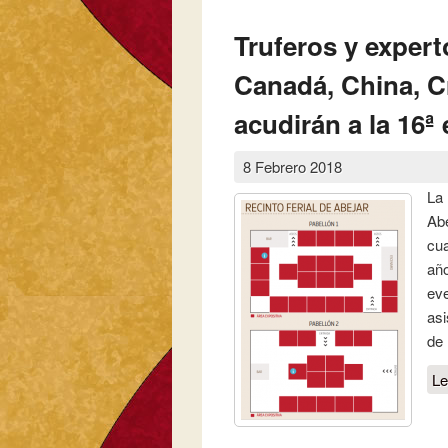
Truferos y expert
Canadá, China, Cro
acudirán a la 16ª
8 Febrero 2018
La 
Abe
cua
año
eve
asi
de
Le