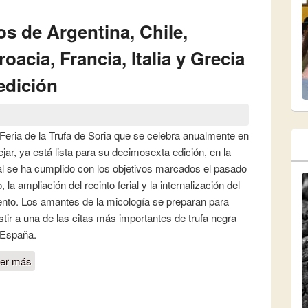
os de Argentina, Chile,
acia, Francia, Italia y Grecia
 edición
Feria de la Trufa de Soria que se celebra anualmente en
jar, ya está lista para su decimosexta edición, en la
l se ha cumplido con los objetivos marcados el pasado
, la ampliación del recinto ferial y la internalización del
nto. Los amantes de la micología se preparan para
stir a una de las citas más importantes de trufa negra
 España.
er más
sobre Truferos y expertos de Argentina, Chile,
Canadá, China, Croacia, Francia, Italia y Grecia
acudirán a la 16ª edición