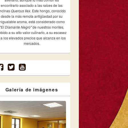
encontrarlo asociado a las raíces de las
ncinas
Quercus Ilex.
Este hongo, conocido
desde la más remota antigüedad por su
inigualable aroma, está considerado como
"El Diamante Negro"
de nuestros montes,
bido a su alto valor culinario, a su escasez
 a los elevados precios que alcanza en los
mercados.
Galería de imágenes