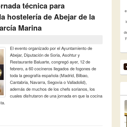
ornada técnica para
e
la hostelería de Abejar de la
rcía Marina
de
y
El evento organizado por el Ayuntamiento de
Abejar, Diputación de Soria, Asohtur y
Restaurante Baluarte, congregó ayer, 12 de
febrero, a 60 cocineros llegados de fogones de
toda la geografía española (Madrid, Bilbao,
Cantabria, Navarra, Segovia o Valladolid),
además de muchos de los chefs sorianos, los
cuales disfrutaron de una jornada en que la cocina
ta.
jornada técnica para profesionales de la hostelería de Abejar
García Marina