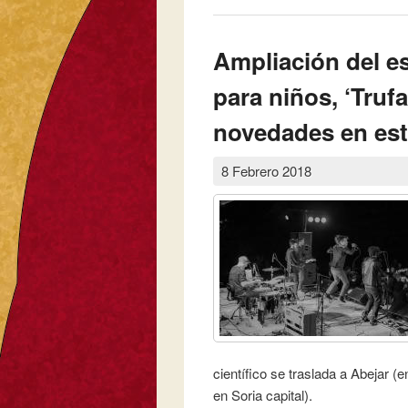
Ampliación del es
para niños, ‘Truf
novedades en est
8 Febrero 2018
científico se traslada a Abejar (
en Soria capital).