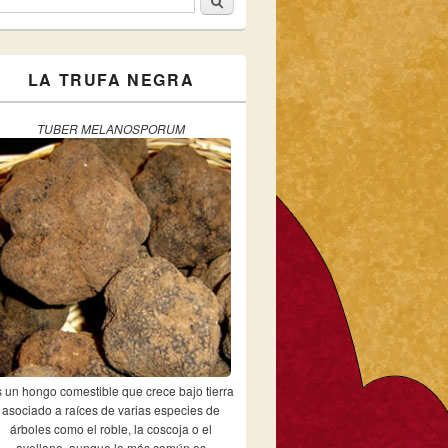
ormulario de búsqueda
LA TRUFA NEGRA
TUBER MELANOSPORUM
 un hongo comestible que crece bajo tierra
asociado a raíces de varias especies de
árboles como el roble, la coscoja o el
avellano, aunque lo más común es