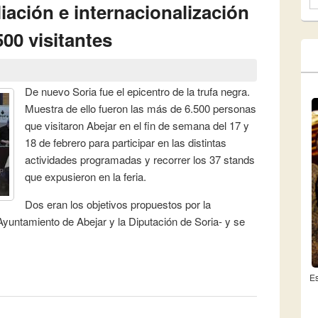
F
iación e internacionalización
500 visitantes
De nuevo Soria fue el epicentro de la trufa negra.
Muestra de ello fueron las más de 6.500 personas
que visitaron Abejar en el fin de semana del 17 y
18 de febrero para participar en las distintas
actividades programadas y recorrer los 37 stands
que expusieron en la feria.
Dos eran los objetivos propuestos por la
Ayuntamiento de Abejar y la Diputación de Soria- y se
e la Feria cumple con sus objetivos de ampliación e
Es
 atrae más de 6.500 visitantes