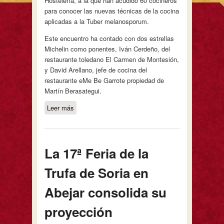
Hostelería, a la que han acudido 60 cocineros
para conocer las nuevas técnicas de la cocina
aplicadas a la Tuber melanosporum.
Este encuentro ha contado con dos estrellas
Michelin como ponentes, Iván Cerdeño, del
restaurante toledano El Carmen de Montesión,
y David Arellano, jefe de cocina del
restaurante eMe Be Garrote propiedad de
Martín Berasategui.
Leer más
sobre La 4ª Jornada para
Profesionales de la Hostelería abre la
semana de la trufa negra en Abejar
La 17ª Feria de la
Trufa de Soria en
Abejar consolida su
proyección