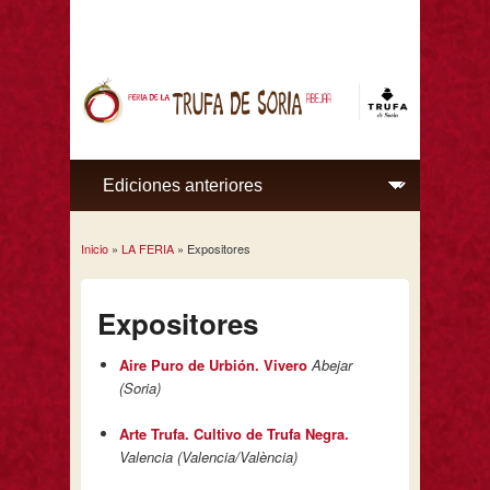
Inicio
»
LA FERIA
» Expositores
Se encuentra usted aquí
Expositores
Aire Puro de Urbión. Vivero
Abejar
(Soria)
Arte Trufa. Cultivo de Trufa Negra.
Valencia (Valencia/València)