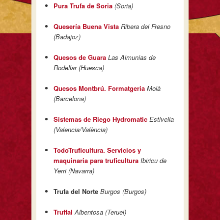
Pura Trufa de Soria
(Soria)
Quesería Buena Vista
Ribera del Fresno
(Badajoz)
Quesos de Guara
Las Almunias de
Rodellar (Huesca)
Quesos Montbrú. Formatgeria
Moià
(Barcelona)
Sistemas de Riego Hydromatic
Estivella
(Valencia/València)
TodoTruficultura. Servicios y
maquinaria para truficultura
Ibiricu de
Yerri (Navarra)
Trufa del Norte
Burgos (Burgos)
Truffal
Albentosa (Teruel)