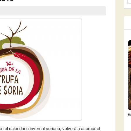
F
Es
en el calendario invernal soriano, volverá a acercar el