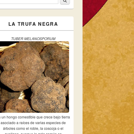
ormulario de búsqueda
LA TRUFA NEGRA
TUBER MELANOSPORUM
 un hongo comestible que crece bajo tierra
asociado a raíces de varias especies de
árboles como el roble, la coscoja o el
avellano, aunque lo más común es