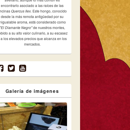
encontrarlo asociado a las raíces de las
ncinas
Quercus Ilex.
Este hongo, conocido
desde la más remota antigüedad por su
inigualable aroma, está considerado como
"El Diamante Negro"
de nuestros montes,
bido a su alto valor culinario, a su escasez
 a los elevados precios que alcanza en los
mercados.
Galería de imágenes