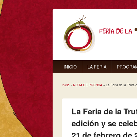
INICIO
LA FERIA
PROGRA
Inicio
»
NOTA DE PRENSA
» La Feria de la Trufa 
Se encuentra usted aq
La Feria de la Tr
edición y se cele
21 de febrero de 