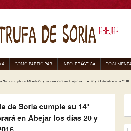
MA
CÓMO PARTICIPAR
INFO. PRÁCTICA
DOCUMENTA
de Soria cumple su 14ª edición y se celebrará en Abejar los días 20 y 21 de febrero de 2016
uí
ufa de Soria cumple su 14ª
brará en Abejar los días 20 y
2016