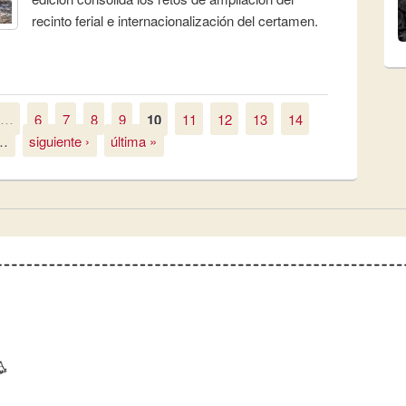
recinto ferial e internacionalización del certamen.
a la 17ª edición de una feria que consolida sus retos de
onalización
…
6
7
8
9
10
11
12
13
14
…
siguiente ›
última »