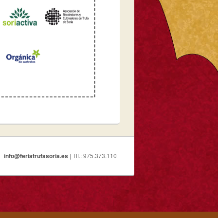
info@feriatrufasoria.es
| Tlf.: 975.373.110