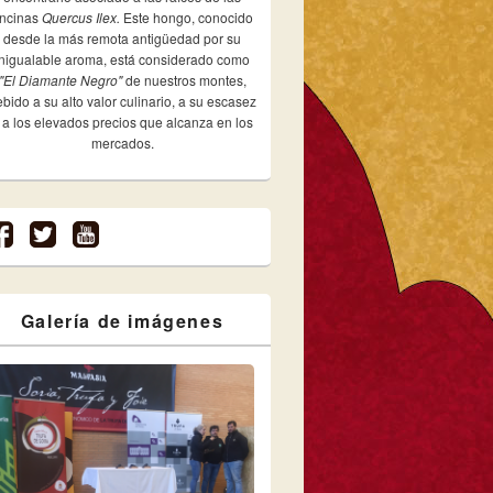
ncinas
Quercus Ilex.
Este hongo, conocido
desde la más remota antigüedad por su
inigualable aroma, está considerado como
"El Diamante Negro"
de nuestros montes,
bido a su alto valor culinario, a su escasez
 a los elevados precios que alcanza en los
mercados.
Galería de imágenes