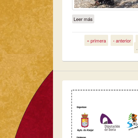
Leer más
sobre Cuenta atrás par
ampliación e internaci
« primera
‹ anterior
Páginas