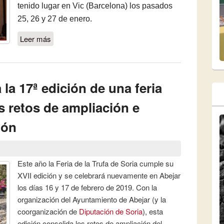
tenido lugar en Vic (Barcelona) los pasados
25, 26 y 27 de enero.
Leer más
sobre La Feria de la Trufa de Soria, presente
en el Trufforum de Vic
 la 17ª edición de una feria
s retos de ampliación e
ión
Este año la Feria de la Trufa de Soria cumple su
XVII edición y se celebrará nuevamente en Abejar
los días 16 y 17 de febrero de 2019. Con la
organización del Ayuntamiento de Abejar (y la
coorganización de
Diputación de Soria
), esta
edición consolida los retos de ampliación del