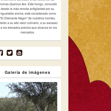
ncinas
Quercus Ilex.
Este hongo, conocido
desde la más remota antigüedad por su
inigualable aroma, está considerado como
"El Diamante Negro"
de nuestros montes,
bido a su alto valor culinario, a su escasez
 a los elevados precios que alcanza en los
mercados.
Galería de imágenes