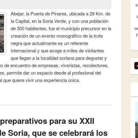
e
Abejar, la Puerta de Pinares, ubicada a 28 Km. de
la Capital, en la Soria Verde, y con una población
de 300 habitantes, fue el municipio precursor en la
de
y
creación de un evento monográfico de la trufa
negra que actualmente es un referente
internacional y que acoge a miles de visitantes
que llegan a la localidad soriana para degustar y
to de encuentro de empresas, viveristas, recolectores,
es, permite dar un espacio desde al profesional del
al que quiere vivir una experiencia única.
 la ampliación de la Feria de la Trufa de Soria como
 del sector
 preparativos para su XXII
de Soria, que se celebrará los