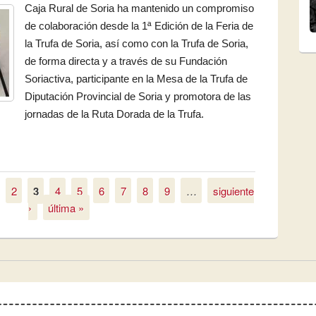
Caja Rural de Soria ha mantenido un compromiso
de colaboración desde la 1ª Edición de la Feria de
la Trufa de Soria, así como con la Trufa de Soria,
de forma directa y a través de su Fundación
Soriactiva, participante en la Mesa de la Trufa de
Diputación Provincial de Soria y promotora de las
jornadas de la Ruta Dorada de la Trufa.
ria recibirá la 9ª Trufa de Oro que concede el Ayuntamiento
2
3
4
5
6
7
8
9
…
siguiente
›
última »