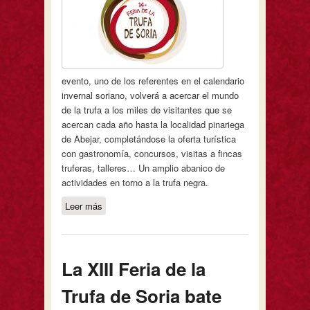
evento, uno de los referentes en el calendario
invernal soriano, volverá a acercar el mundo
de la trufa a los miles de visitantes que se
acercan cada año hasta la localidad pinariega
de Abejar, completándose la oferta turística
con gastronomía, concursos, visitas a fincas
truferas, talleres… Un amplio abanico de
actividades en torno a la trufa negra.
Leer más
sobre La Feria de la Trufa de Soria
cumple su 14ª edición y se celebrará
en Abejar los días 20 y 21 de febrero
de 2016
La XIII Feria de la
Trufa de Soria bate