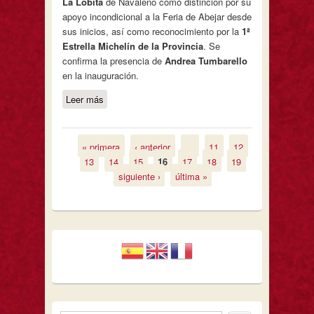
La Lobita
de Navaleno como distinción por su
apoyo incondicional a la Feria de Abejar desde
sus inicios, así como reconocimiento por la
1ª
Estrella Michelín de la Provincia
. Se
confirma la presencia de
Andrea Tumbarello
en la inauguración.
Leer más
sobre Se presenta la XIII Feria de la
Trufa de Soria
« primera
‹ anterior
…
11
12
Páginas
13
14
15
16
17
18
19
siguiente ›
última »