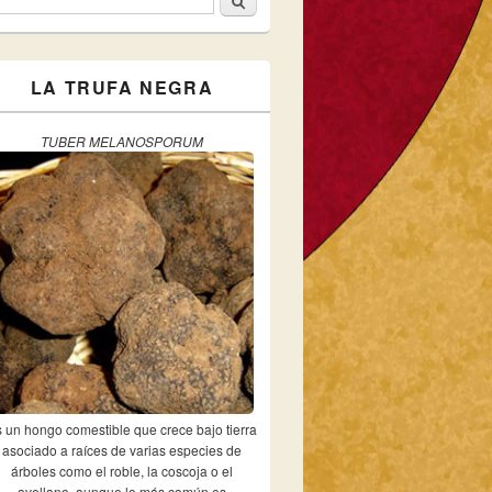
ormulario de búsqueda
LA TRUFA NEGRA
TUBER MELANOSPORUM
 un hongo comestible que crece bajo tierra
asociado a raíces de varias especies de
árboles como el roble, la coscoja o el
avellano, aunque lo más común es