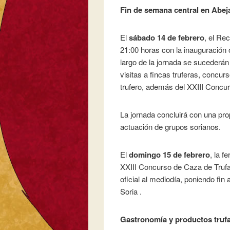
Fin de semana central en Abej
El
sábado 14 de febrero
, el Re
21:00 horas con la inauguración of
largo de la jornada se sucederán
visitas a fincas truferas, concur
trufero, además del XXIII Concur
La jornada concluirá con una prop
actuación de grupos sorianos.
El
domingo 15 de febrero
, la f
XXIII Concurso de Caza de Trufa 
oficial al mediodía, poniendo fin
Soria .
Gastronomía y productos truf