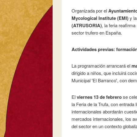
Organizada por el
Ayuntamiento
Mycological Institute (EMI)
y l
(ATRUSORIA)
, la feria reafir
sector trufero en España.
Actividades previas: formació
La programación arrancará el
ma
dirigido a niños, que incluirá coc
Municipal 'El Barranco', con dem
El
viernes 13 de febrero
se cele
la Feria de la Trufa, con entrada
internacionales abordarán cuesti
mercados internacionales, los ava
del sector en un contexto globali