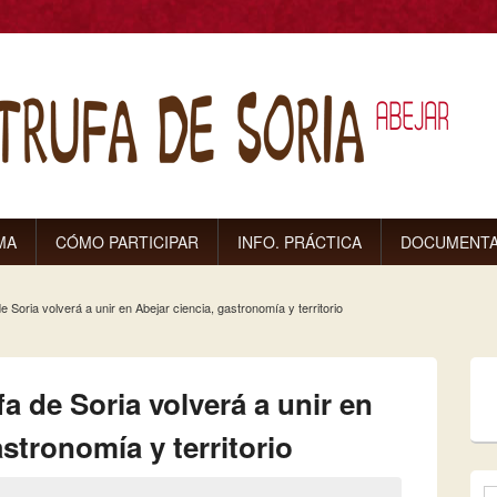
MA
CÓMO PARTICIPAR
INFO. PRÁCTICA
DOCUMENTA
e Soria volverá a unir en Abejar ciencia, gastronomía y territorio
uí
fa de Soria volverá a unir en
astronomía y territorio