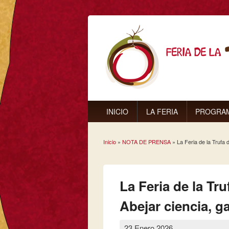
INICIO
LA FERIA
PROGRA
Inicio
»
NOTA DE PRENSA
» La Feria de la Trufa d
Se encuentra usted aq
La Feria de la Tru
Abejar ciencia, g
23 Enero 2026